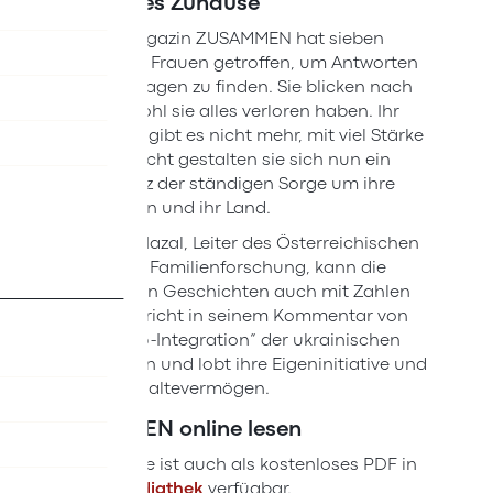
Ein zweites Zuhause
Das ÖIF-Magazin ZUSAMMEN hat sieben
ukrainische Frauen getroffen, um Antworten
auf diese Fragen zu finden. Sie blicken nach
vorne, obwohl sie alles verloren haben. Ihr
altes Leben gibt es nicht mehr, mit viel Stärke
und Zuversicht gestalten sie sich nun ein
neues - trotz der ständigen Sorge um ihre
Angehörigen und ihr Land.
Wolfgang Mazal, Leiter des Österreichischen
Instituts für Familienforschung, kann die
persönlichen Geschichten auch mit Zahlen
belegen, spricht in seinem Kommentar von
einer „Turbo-Integration“ der ukrainischen
Vertriebenen und lobt ihre Eigeninitiative und
ihre Durchhaltevermögen.
ZUSAMMEN online lesen
Die Ausgabe ist auch als kostenloses PDF in
der
ÖIF-Mediathek
verfügbar.