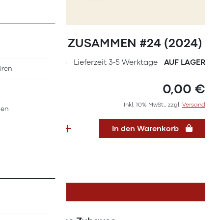
Zum
Anfang
Magazin ZUSAMMEN #24 (2024)
der
Bildergalerie
SKU
36277424
Lieferzeit 3-5 Werktage
AUF LAGER
üren
springen
0,00 €
Inkl. 10% MwSt., zzgl.
Versand
nen
In den Warenkorb
DETAILS