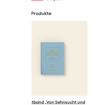
Ähnliche Produkte
Gedichtband „Von Sehnsucht und
Turnbeu