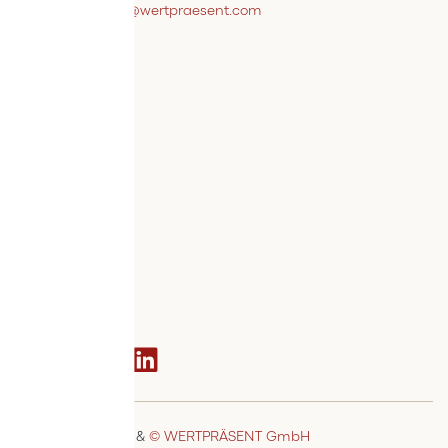
webshopsupport@wertpraesent.com
Info
Versand
Widerruf
Zahlung
Services
Bestellvorgang
AGB
Kontakt
Social media
© MSTAGE GmbH
&
© WERTPRÄSENT GmbH