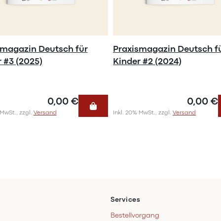
smagazin Deutsch für
Praxismagazin Deutsch f
 #3 (2025)
Kinder #2 (2024)
0,00 €
0,00 €
 MwSt., zzgl.
Versand
Inkl. 20% MwSt., zzgl.
Versand
Services
Bestellvorgang