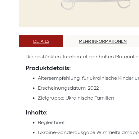
Zum
Anfang
DETAILS
MEHR INFORMATIONEN
der
Bildergalerie
Die bestückten Turnbeutel beinhalten Materialie
springen
Produktdetails:
Altersempfehlung: für ukrainische Kinder u
Erscheinungsdatum: 2022
Zielgruppe: Ukrainische Familien
Inhalte:
Begleitbrief
Ukraine-Sonderausgabe Wimmelbildmappe Ka