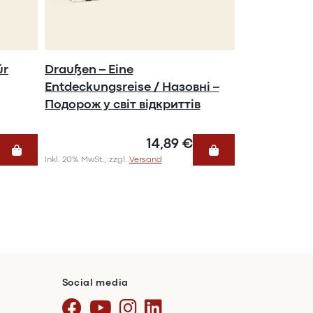
ür
Draußen – Eine
Entdeckungsreise / Назовні –
Подорож у світ відкриттів
14,89 €
Inkl. 20% MwSt., zzgl.
Versand
Social media