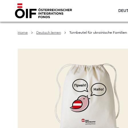
DEUT
Direkt
zum
Home
Deutsch lernen
Turnbeutel für ukrainische Familien
Inhalt
Zum
Ende
der
Bildergalerie
springen