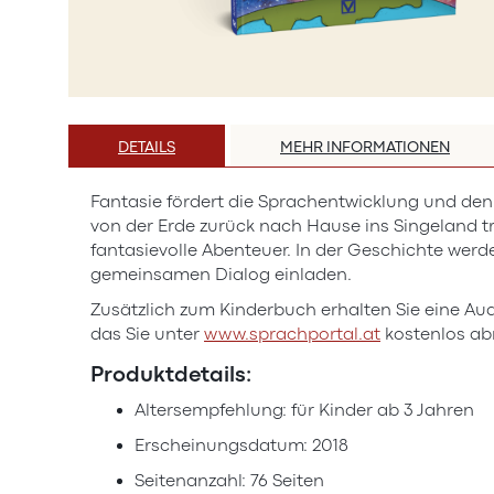
Zum
Anfang
DETAILS
MEHR INFORMATIONEN
der
Bildergalerie
Fantasie fördert die Sprachentwicklung und den
springen
von der Erde zurück nach Hause ins Singeland t
fantasievolle Abenteuer. In der Geschichte werd
gemeinsamen Dialog einladen.
Zusätzlich zum Kinderbuch erhalten Sie eine Au
das Sie unter
www.sprachportal.at
kostenlos ab
Produktdetails:
Altersempfehlung: für Kinder ab 3 Jahren
Erscheinungsdatum: 2018
Seitenanzahl: 76 Seiten