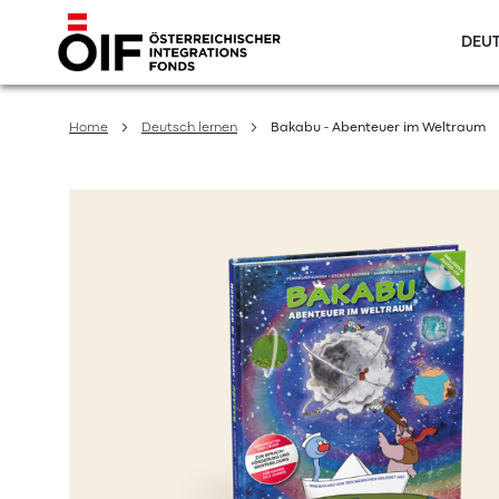
DEUT
Direkt
zum
Home
Deutsch lernen
Bakabu - Abenteuer im Weltraum
Inhalt
Zum
Ende
der
Bildergalerie
springen