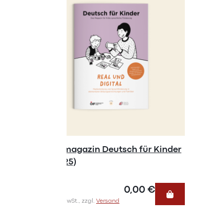
Praxismagazin Deutsch für Kinder
Praxism
#4 (2025)
#3 (202
0,00 €
Inkl. 10% MwSt., zzgl.
Versand
Inkl. 10% Mw