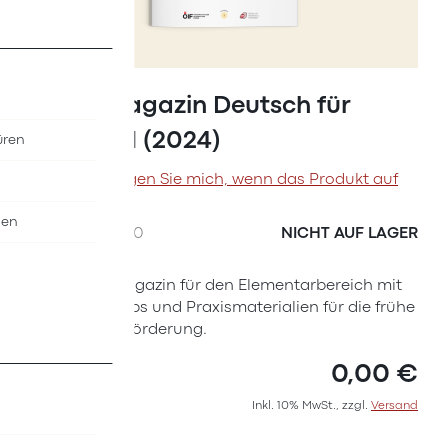
Zum
Anfang
Praxismagazin Deutsch für
der
Kinder #1 (2024)
üren
Bildergalerie
springen
Benachrichtigen Sie mich, wenn das Produkt auf
Lager ist
nen
SKU
I6037000
NICHT AUF LAGER
Das Praxismagazin für den Elementarbereich mit
Impulsen, Tipps und Praxismaterialien für die frühe
sprachliche Förderung.
0,00 €
Inkl. 10% MwSt., zzgl.
Versand