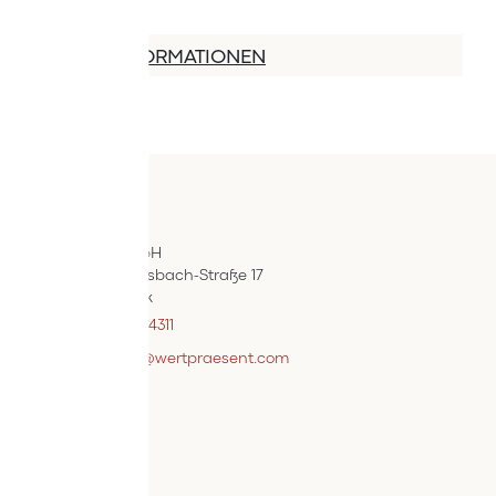
MEHR INFORMATIONEN
Kontakt
ÖIF-Bestelldienst
Wertpräsent GmbH
Carl Auer-Von-Welsbach-Straße 17
A-4614 Marchtrenk
+43 7242 / 93696 – 4311
webshopsupport@wertpraesent.com
Info
Versand
Widerruf