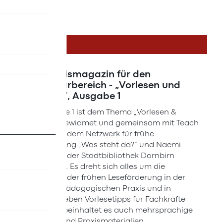
DETAILS
Das Praxismagazin für den
Elementarbereich - „Vorlesen und
Erzählen“, Ausgabe 1
Die Ausgabe 1 ist dem Thema „Vorlesen &
Erzählen“ gewidmet und gemeinsam mit Teach
For Austria, dem Netzwerk für frühe
Leseförderung „Was steht da?“ und Naemi
Sander von der Stadtbibliothek Dornbirn
entstanden. Es dreht sich alles um die
Wichtigkeit der frühen Leseförderung in der
elementarpädagogischen Praxis und in
Familien. Neben Vorlesetipps für Fachkräfte
und Eltern beinhaltet es auch mehrsprachige
Audiofiles und Praxismaterialien.