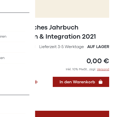
Zum
Anfang
Statistisches Jahrbuch
der
Migration & Integration 2021
üren
Bildergalerie
springen
SKU
39377021
Lieferzeit 3-5 Werktage
AUF LAGER
nen
0,00 €
Inkl. 10% MwSt., zzgl.
Versand
In den Warenkorb
DETAILS