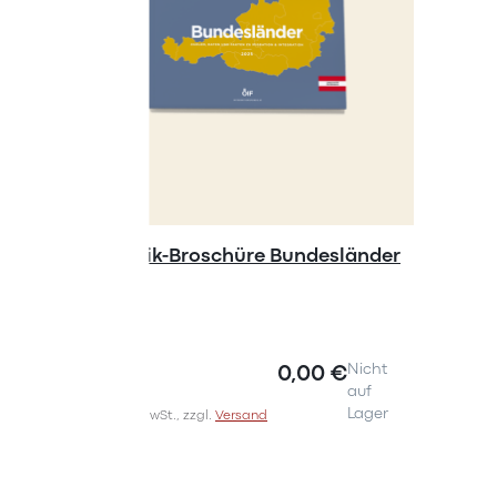
Statistik-Broschüre Bundesländer
Forsch
2025
Erwerbs
Migrant
0,00 €
Nicht
auf
Lager
Inkl. 10% MwSt., zzgl.
Versand
Inkl. 10% Mw