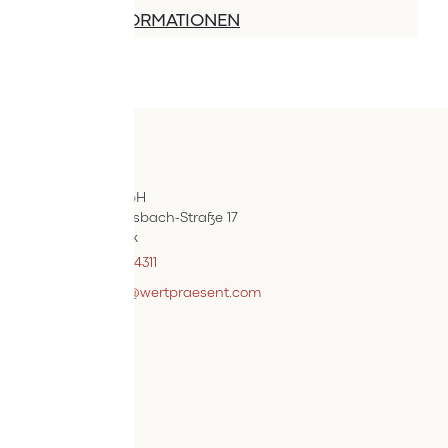
MEHR INFORMATIONEN
Kontakt
ÖIF-Bestelldienst
Wertpräsent GmbH
Carl Auer-Von-Welsbach-Straße 17
A-4614 Marchtrenk
+43 7242 / 93696 – 4311
webshopsupport@wertpraesent.com
Info
Versand
Widerruf
Zahlung