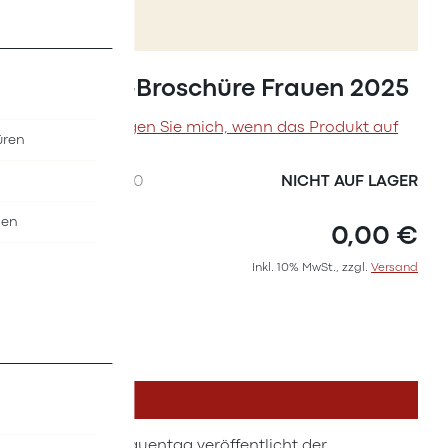
Zum
Anfang
Statistik-Broschüre Frauen 2025
der
Bildergalerie
Benachrichtigen Sie mich, wenn das Produkt auf
üren
springen
Lager ist
SKU
I9507000
NICHT AUF LAGER
nen
0,00 €
Inkl. 10% MwSt., zzgl.
Versand
DETAILS
Zum Weltfrauentag veröffentlicht der