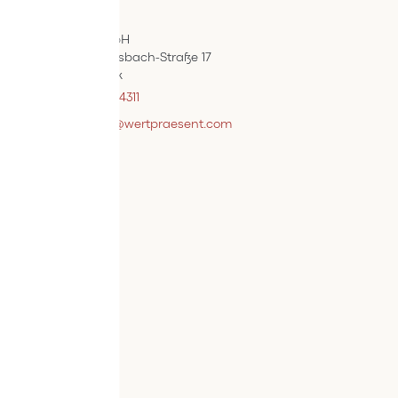
ÖIF-Bestelldienst
Wertpräsent GmbH
Carl Auer-Von-Welsbach-Straße 17
A-4614 Marchtrenk
+43 7242 / 93696 – 4311
webshopsupport@wertpraesent.com
Info
Versand
Widerruf
Zahlung
Services
Bestellvorgang
AGB
Kontakt