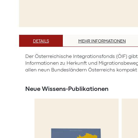
Zum
Anfang
DETAILS
MEHR INFORMATIONEN
der
Bildergalerie
Der Österreichische Integrationsfonds (ÖIF) gib
springen
Informationen zu Herkunft und Migrationsbeweg
allen neun Bundesländern Österreichs kompakt un
Neue Wissens-Publikationen