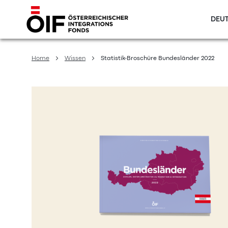
DEUT
Direkt
zum
Home
Wissen
Statistik-Broschüre Bundesländer 2022
Inhalt
Zum
Ende
der
Bildergalerie
springen