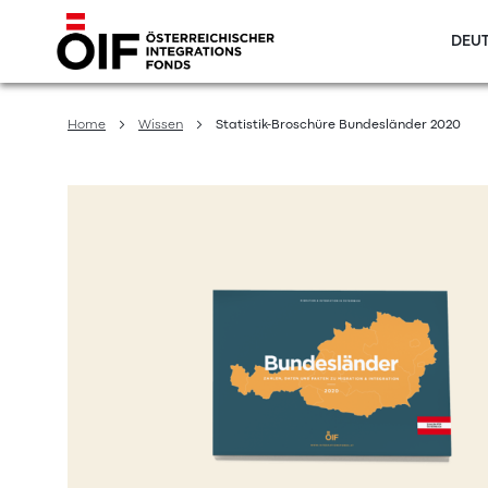
DEUT
Direkt
zum
Home
Wissen
Statistik-Broschüre Bundesländer 2020
Inhalt
Zum
Ende
der
Bildergalerie
springen