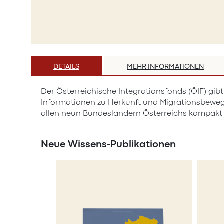
Zum
Anfang
DETAILS
MEHR INFORMATIONEN
der
Bildergalerie
Der Österreichische Integrationsfonds (ÖIF) gib
springen
Informationen zu Herkunft und Migrationsbeweg
allen neun Bundesländern Österreichs kompakt un
Neue Wissens-Publikationen