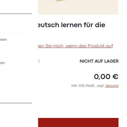
Zum
Anfang
Plakat Deutsch lernen für die
der
Pflege
Bildergalerie
üren
springen
Benachrichtigen Sie mich, wenn das Produkt auf
Lager ist
SKU
I4737000
NICHT AUF LAGER
nen
0,00 €
Inkl. 10% MwSt., zzgl.
Versand
DETAILS