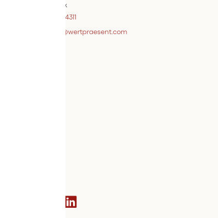
A-4614 Marchtrenk
+43 7242 / 93696 – 4311
webshopsupport@wertpraesent.com
Info
Versand
Widerruf
Zahlung
Services
Bestellvorgang
AGB
Kontakt
Social media