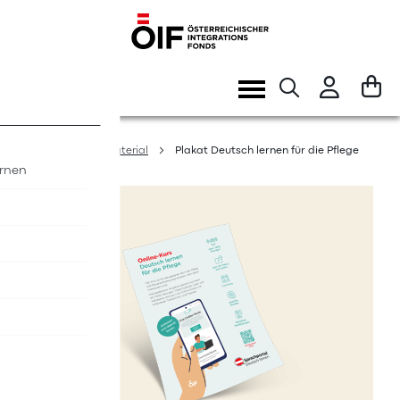
Direkt
zum
Inhalt
Navigation
umschalten
Home
Infomaterial
Plakat Deutsch lernen für die Pflege
ernen
Zum
Ende
der
Bildergalerie
springen