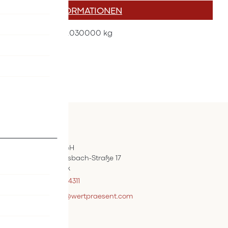
MEHR INFORMATIONEN
Mehr
0.030000 kg
Informationen
Kontakt
ÖIF-Bestelldienst
Wertpräsent GmbH
Carl Auer-Von-Welsbach-Straße 17
A-4614 Marchtrenk
+43 7242 / 93696 – 4311
webshopsupport@wertpraesent.com
Info