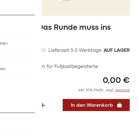
Zum
Anfang
Plakat "Das Runde muss ins
der
Eckige!"
Bildergalerie
üren
springen
SKU
39607000
Lieferzeit 3-5 Werktage
AUF LAGER
Deutsch lernen für Fußballbegeisterte
nen
0,00 €
Inkl. 10% MwSt., zzgl.
Versand
In den Warenkorb