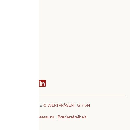
Versand
Widerruf
Zahlung
Services
Bestellvorgang
AGB
Kontakt
Social media
© MSTAGE GmbH
&
© WERTPRÄSENT GmbH
Datenschutz
|
Impressum
|
Barrierefreiheit