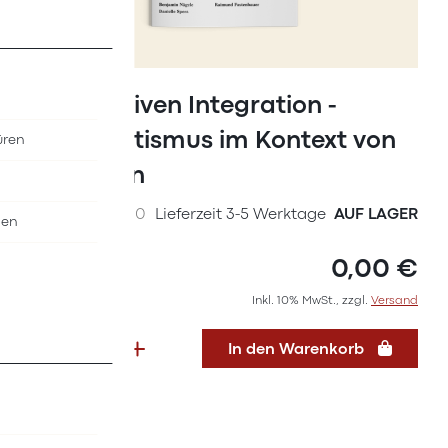
Zum
Anfang
Perspektiven Integration -
der
Antisemitismus im Kontext von
üren
Bildergalerie
springen
Migration
SKU
55777000
Lieferzeit 3-5 Werktage
AUF LAGER
nen
0,00 €
Inkl. 10% MwSt., zzgl.
Versand
In den Warenkorb