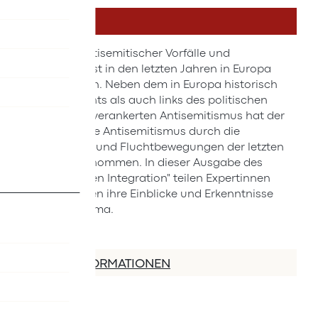
DETAILS
Die Zahl antisemitischer Vorfälle und
Straftaten ist in den letzten Jahren in Europa
angestiegen. Neben dem in Europa historisch
sowohl rechts als auch links des politischen
Spektrums verankerten Antisemitismus hat der
muslimische Antisemitismus durch die
Migrations- und Fluchtbewegungen der letzten
Jahre zugenommen. In dieser Ausgabe des
"Perspektiven Integration" teilen Expertinnen
und Experten ihre Einblicke und Erkenntnisse
zu dem Thema.
MEHR INFORMATIONEN