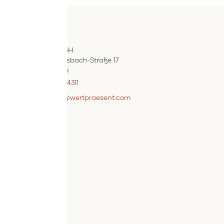
Kontakt
ÖIF-Bestelldienst
Wertpräsent GmbH
Carl Auer-Von-Welsbach-Straße 17
A-4614 Marchtrenk
+43 7242 / 93696 – 4311
webshopsupport@wertpraesent.com
Info
Versand
Widerruf
Zahlung
Services
Bestellvorgang
AGB