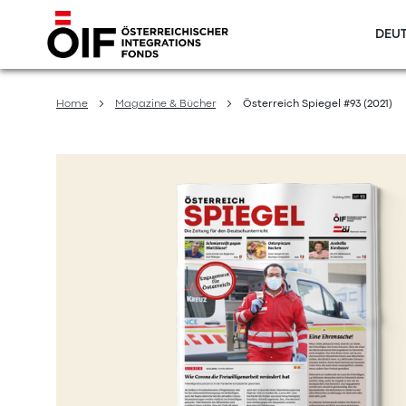
DEUT
Direkt
zum
Home
Magazine & Bücher
Österreich Spiegel #93 (2021)
Inhalt
Zum
Ende
der
Bildergalerie
springen