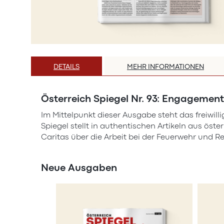
Zum
Anfang
DETAILS
MEHR INFORMATIONEN
der
Bildergalerie
springen
Österreich Spiegel Nr. 93: Engagement
Im Mittelpunkt dieser Ausgabe steht das freiwilli
Spiegel stellt in authentischen Artikeln aus ös
Caritas über die Arbeit bei der Feuerwehr und 
Neue Ausgaben