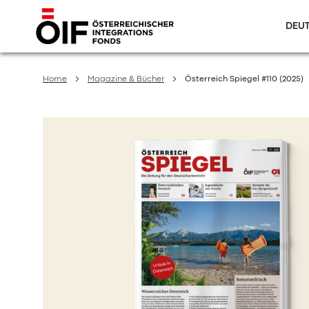
DEUT
Direkt
zum
Home
Magazine & Bücher
Österreich Spiegel #110 (2025)
Inhalt
Zum
Ende
der
Bildergalerie
springen