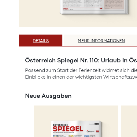
Zum
Anfang
DETAILS
MEHR INFORMATIONEN
der
Bildergalerie
springen
Österreich Spiegel Nr. 110: Urlaub in Ö
Passend zum Start der Ferienzeit widmet sich 
Einblicke in einen der wichtigsten Wirtschaftszw
Neue Ausgaben