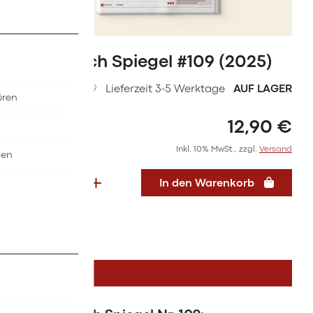
Zum
Anfang
Österreich Spiegel #109 (2025)
der
Bildergalerie
SKU
36997109
Lieferzeit 3-5 Werktage
AUF LAGER
üren
springen
12,90 €
Inkl. 10% MwSt., zzgl.
Versand
nen
In den Warenkorb
DETAILS