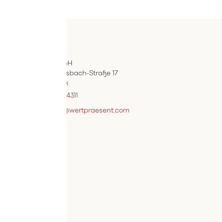
Kontakt
ÖIF-Bestelldienst
Wertpräsent GmbH
Carl Auer-Von-Welsbach-Straße 17
A-4614 Marchtrenk
+43 7242 / 93696 – 4311
webshopsupport@wertpraesent.com
Info
Versand
Widerruf
Zahlung
Services
Bestellvorgang