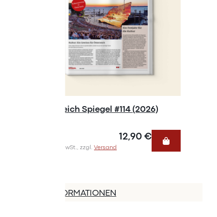
Österreich Spiegel #114 (2026)
Österre
12,90 €
Inkl. 10% MwSt., zzgl.
Versand
Inkl. 10% Mw
MEHR INFORMATIONEN