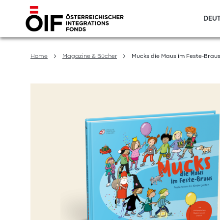
DEUT
Direkt
zum
Home
Magazine & Bücher
Mucks die Maus im Feste-Brau
Inhalt
Zum
Ende
der
Bildergalerie
springen