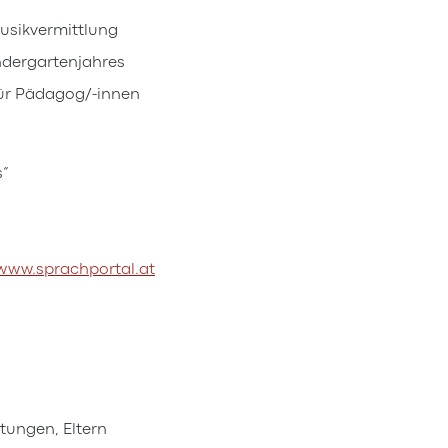
usikvermittlung
indergartenjahres
 für Pädagog/-innen
s“
www.sprachportal.at
tungen, Eltern