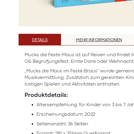
Zum
Anfang
DETAILS
MEHR INFORMATIONEN
der
Bildergalerie
Mucks die Feste-Maus ist auf Reisen und findet 
springen
Ob Begrüßungsfest, Ernte Dank oder Weihnachten 
„Mucks die Maus im Feste-Braus“ wurde gemeins
Musikvermittlung. Zusätzlich zum gereimten Kin
lustigen Spielen und Aktivitäten enthalten.
Produktdetails:
Altersempfehlung: für Kinder von 3 bis 7 Ja
Erscheinungsdatum: 2022
Seitenanzahl: 36 Seiten
Format: 281 x 251mm Querformat