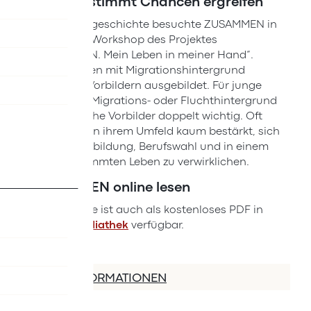
Selbstbestimmt Chancen ergreifen
Für die Titelgeschichte besuchte ZUSAMMEN in
Graz einen Workshop des Projektes
„HELDINNEN. Mein Leben in meiner Hand“.
Junge Frauen mit Migrationshintergrund
werden zu Vorbildern ausgebildet. Für junge
Frauen mit Migrations- oder Fluchthintergrund
sind weibliche Vorbilder doppelt wichtig. Oft
werden sie in ihrem Umfeld kaum bestärkt, sich
in ihrer Ausbildung, Berufswahl und in einem
selbstbestimmten Leben zu verwirklichen.
ZUSAMMEN online lesen
Die Ausgabe ist auch als kostenloses PDF in
der
ÖIF-Mediathek
verfügbar.
MEHR INFORMATIONEN