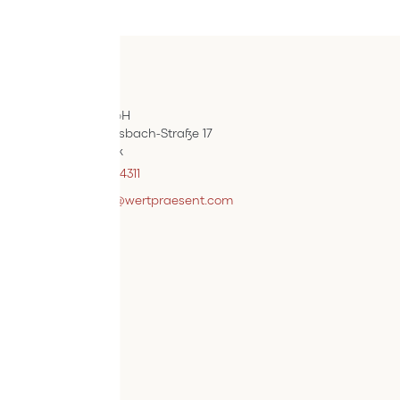
Kontakt
ÖIF-Bestelldienst
Wertpräsent GmbH
Carl Auer-Von-Welsbach-Straße 17
A-4614 Marchtrenk
+43 7242 / 93696 – 4311
webshopsupport@wertpraesent.com
Info
Versand
Widerruf
Zahlung
Services
Bestellvorgang