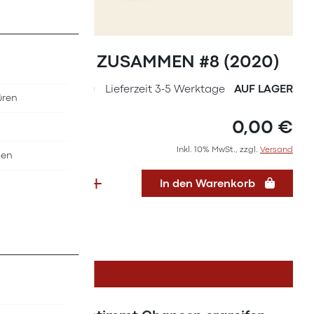
Zum
Anfang
Magazin ZUSAMMEN #8 (2020)
der
Bildergalerie
SKU
36277120
Lieferzeit 3-5 Werktage
AUF LAGER
üren
springen
0,00 €
Inkl. 10% MwSt., zzgl.
Versand
nen
In den Warenkorb
DETAILS