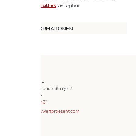
der
ÖIF-Mediathek
verfügbar.
MEHR INFORMATIONEN
Kontakt
ÖIF-Bestelldienst
Wertpräsent GmbH
Carl Auer-Von-Welsbach-Straße 17
A-4614 Marchtrenk
+43 7242 / 93696 – 4311
webshopsupport@wertpraesent.com
Info
Versand