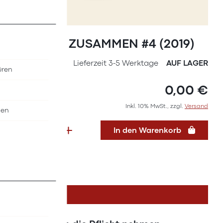
Zum
Anfang
Magazin ZUSAMMEN #4 (2019)
der
Bildergalerie
SKU
36277119
Lieferzeit 3-5 Werktage
AUF LAGER
üren
springen
0,00 €
Inkl. 10% MwSt., zzgl.
Versand
nen
In den Warenkorb
DETAILS