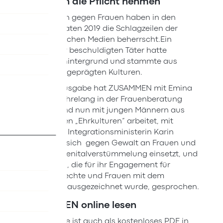
Männer in die Pflicht nehmen
Gewalttaten gegen Frauen haben in den
ersten Monaten 2019 die Schlagzeilen der
österreichischen Medien beherrscht.Ein
Großteil der beschuldigten Täter hatte
Migrationshintergrund und stammte aus
patriarchal geprägten Kulturen.
Für diese Ausgabe hat ZUSAMMEN mit Emina
Saric, die jahrelang in der Frauenberatung
tätig war und nun mit jungen Männern aus
sogenannten „Ehrkulturen“ arbeitet, mit
Außen- und Integrationsministerin Karin
Kneissl, die sich gegen Gewalt an Frauen und
weibliche Genitalverstümmelung einsetzt, und
Shirin Ebadi, die für ihr Engagement für
Menschenrechte und Frauen mit dem
Nobelpreis ausgezeichnet wurde, gesprochen.
ZUSAMMEN online lesen
Die Ausgabe ist auch als kostenloses PDF in