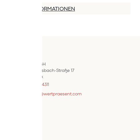
MEHR INFORMATIONEN
Kontakt
ÖIF-Bestelldienst
Wertpräsent GmbH
Carl Auer-Von-Welsbach-Straße 17
A-4614 Marchtrenk
+43 7242 / 93696 – 4311
webshopsupport@wertpraesent.com
Info
Versand
Widerruf
Zahlung