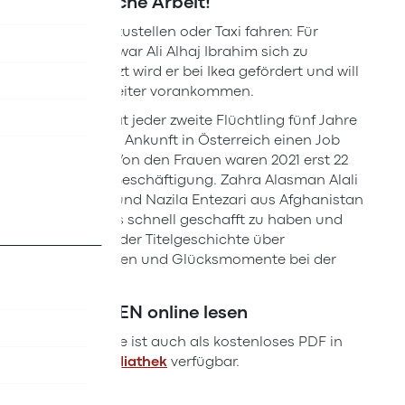
Hauptsache Arbeit!
Ob Pakete zustellen oder Taxi fahren: Für
keinen Job war Ali Alhaj Ibrahim sich zu
schade. Jetzt wird er bei Ikea gefördert und will
beruflich weiter vorankommen.
So wie er hat jeder zweite Flüchtling fünf Jahre
nach seiner Ankunft in Österreich einen Job
gefunden. Von den Frauen waren 2021 erst 22
Prozent in Beschäftigung. Zahra Alasman Alali
aus Syrien und Nazila Entezari aus Afghanistan
sind froh, es schnell geschafft zu haben und
erzählen in der Titelgeschichte über
Pechsträhnen und Glücksmomente bei der
Jobsuche.
ZUSAMMEN online lesen
Die Ausgabe ist auch als kostenloses PDF in
der
ÖIF-Mediathek
verfügbar.