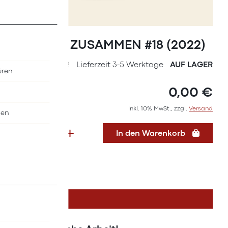
Zum
Anfang
Magazin ZUSAMMEN #18 (2022)
der
Bildergalerie
SKU
36277422
Lieferzeit 3-5 Werktage
AUF LAGER
üren
springen
0,00 €
Inkl. 10% MwSt., zzgl.
Versand
nen
In den Warenkorb
DETAILS