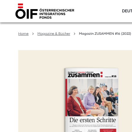
DEUT
Direkt
zum
Home
Magazine & Bücher
Magazin ZUSAMMEN #16 (2022)
Inhalt
Zum
Ende
der
Bildergalerie
springen