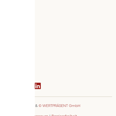
Info
Versand
Widerruf
Zahlung
Services
Bestellvorgang
AGB
Kontakt
Social media
© MSTAGE GmbH
&
© WERTPRÄSENT GmbH