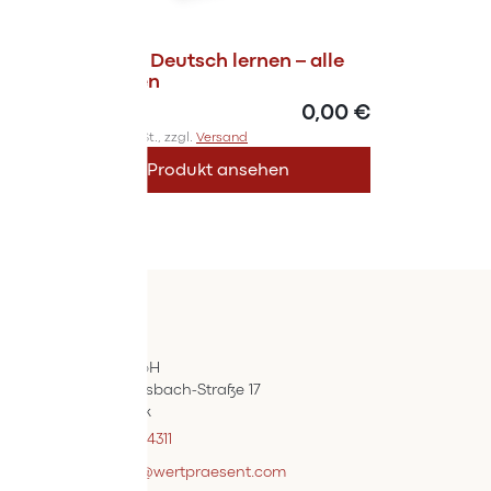
Magazin Deutsch lernen – alle
Ausgaben
0,00 €
Inkl. 10% MwSt., zzgl.
Versand
Produkt ansehen
Kontakt
ÖIF-Bestelldienst
Wertpräsent GmbH
Carl Auer-Von-Welsbach-Straße 17
A-4614 Marchtrenk
+43 7242 / 93696 – 4311
webshopsupport@wertpraesent.com