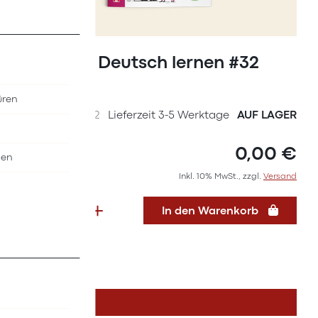
Zum
Anfang
Magazin Deutsch lernen #32
der
(2024)
Bildergalerie
üren
springen
SKU
36627032
Lieferzeit 3-5 Werktage
AUF LAGER
0,00 €
nen
Inkl. 10% MwSt., zzgl.
Versand
In den Warenkorb
DETAILS