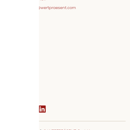
webshopsupport@wertpraesent.com
Info
Versand
Widerruf
Zahlung
Services
Bestellvorgang
AGB
Kontakt
Social media