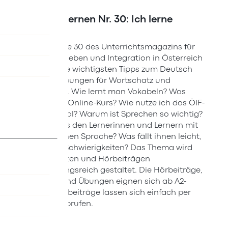
Deutsch lernen Nr. 30: Ich lerne
Deutsch
Die Ausgabe 30 des Unterrichtsmagazins für
Zusammenleben und Integration in Österreich
verpackt die wichtigsten Tipps zum Deutsch
lernen in Übungen für Wortschatz und
Grammatik. Wie lernt man Vokabeln? Was
passiert im Online-Kurs? Wie nutze ich das ÖIF-
Sprachportal? Warum ist Sprechen so wichtig?
Wie geht es den Lernerinnen und Lernern mit
der deutschen Sprache? Was fällt ihnen leicht,
wo gibt es Schwierigkeiten? Das Thema wird
mit Lesetexten und Hörbeiträgen
abwechslungsreich gestaltet. Die Hörbeiträge,
Lesetexte und Übungen eignen sich ab A2-
Niveau. Hörbeiträge lassen sich einfach per
QR-Code abrufen.