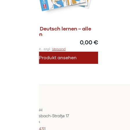
Magazin Deutsch lernen – alle
Ausgaben
0,00 €
Inkl. 10% MwSt., zzgl.
Versand
Produkt ansehen
Kontakt
ÖIF-Bestelldienst
Wertpräsent GmbH
Carl Auer-Von-Welsbach-Straße 17
A-4614 Marchtrenk
+43 7242 / 93696 – 4311