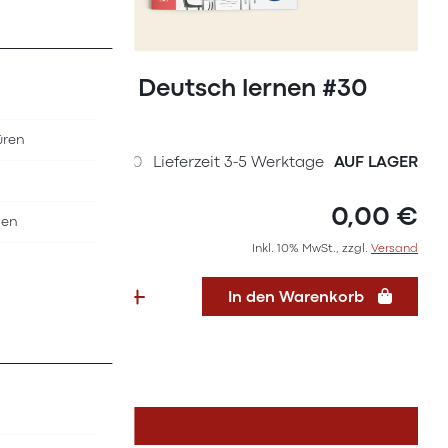
Zum
Anfang
Magazin Deutsch lernen #30
der
(2023)
Bildergalerie
üren
springen
SKU
36627030
Lieferzeit 3-5 Werktage
AUF LAGER
0,00 €
nen
Inkl. 10% MwSt., zzgl.
Versand
In den Warenkorb
DETAILS