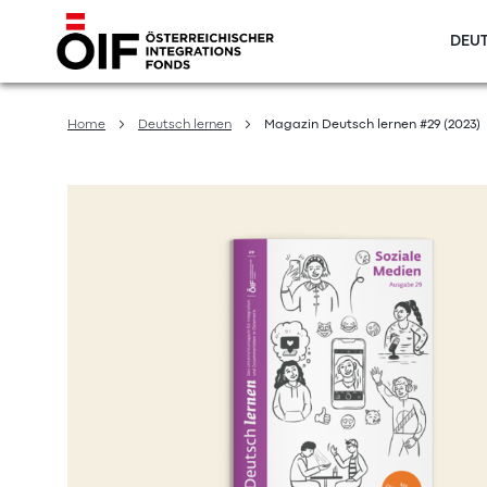
DEUT
Direkt
zum
Home
Deutsch lernen
Magazin Deutsch lernen #29 (2023)
Inhalt
Zum
Ende
der
Bildergalerie
springen