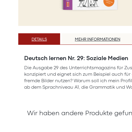
Zum
Anfang
DETAILS
MEHR INFORMATIONEN
der
Bildergalerie
springen
Deutsch lernen Nr. 29: Soziale Medien
Die Ausgabe 29 des Unterrichtsmagazins für Zus
konzipiert und eignet sich zum Beispiel auch f
fremde Bilder nutzen? Warum soll ich mein Profil
ab dem Sprachniveau A1, die Grammatik und Wor
Wir haben andere Produkte gefund