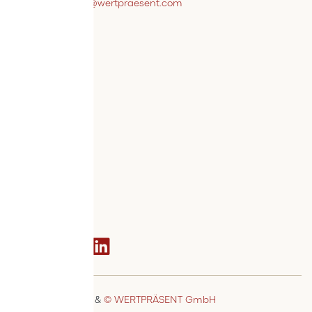
webshopsupport@wertpraesent.com
Info
Versand
Widerruf
Zahlung
Services
Bestellvorgang
AGB
Kontakt
Social media
© MSTAGE GmbH
&
© WERTPRÄSENT GmbH