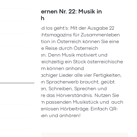
Deutsch lernen Nr. 22: Musik in
Österreich
Musik an und los geht’s: Mit der Ausgabe 22
des Unterrichtsmagazins für Zusammenleben
und Integration in Österreich können Sie eine
musikalische Reise durch Österreich
unternehmen. Denn Musik motiviert und
vermittelt gleichzeitig ein Stück österreichische
Kultur. Zudem können anhand
deutschsprachiger Lieder alle vier Fertigkeiten,
die es für den Spracherwerb braucht, geübt
werden: Lesen, Schreiben, Sprechen und
insbesondere das Hörverständnis. Nutzen Sie
die Links zum passenden Musikstück und auch
unsere kostenlosen Hörbeiträge. Einfach QR-
Code scannen und anhören!