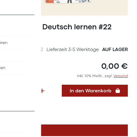
Zum
Anfang
Magazin Deutsch lernen #22
der
(2021)
Bildergalerie
üren
springen
SKU
36627022
Lieferzeit 3-5 Werktage
AUF LAGER
0,00 €
nen
Inkl. 10% MwSt., zzgl.
Versand
In den Warenkorb
DETAILS