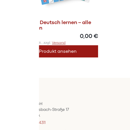
Magazin Deutsch lernen – alle
Ausgaben
0,00 €
Inkl. 10% MwSt., zzgl.
Versand
Produkt ansehen
Kontakt
ÖIF-Bestelldienst
Wertpräsent GmbH
Carl Auer-Von-Welsbach-Straße 17
A-4614 Marchtrenk
+43 7242 / 93696 – 4311