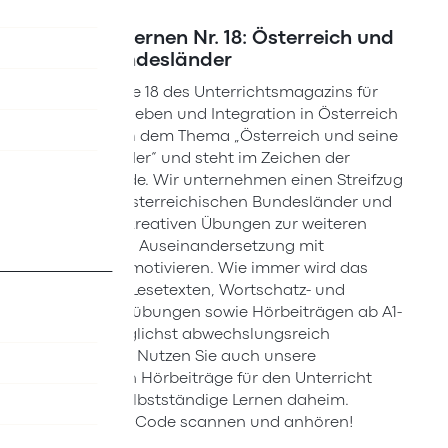
Deutsch lernen Nr. 18: Österreich und
seine Bundesländer
Die Ausgabe 18 des Unterrichtsmagazins für
Zusammenleben und Integration in Österreich
widmet sich dem Thema „Österreich und seine
Bundesländer“ und steht im Zeichen der
Landeskunde. Wir unternehmen einen Streifzug
durch die österreichischen Bundesländer und
wollen mit kreativen Übungen zur weiteren
inhaltlichen Auseinandersetzung mit
Österreich motivieren. Wie immer wird das
Thema mit Lesetexten, Wortschatz- und
Grammatikübungen sowie Hörbeiträgen ab A1-
Niveau möglichst abwechslungsreich
aufbereitet. Nutzen Sie auch unsere
kostenlosen Hörbeiträge für den Unterricht
oder das selbstständige Lernen daheim.
Einfach QR-Code scannen und anhören!