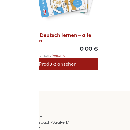
Magazin Deutsch lernen – alle
Ausgaben
0,00 €
Inkl. 10% MwSt., zzgl.
Versand
Produkt ansehen
Kontakt
ÖIF-Bestelldienst
Wertpräsent GmbH
Carl Auer-Von-Welsbach-Straße 17
A-4614 Marchtrenk