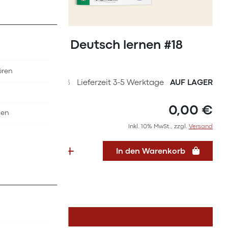
Zum
Anfang
Magazin Deutsch lernen #18
der
(2020)
Bildergalerie
üren
springen
SKU
36627018
Lieferzeit 3-5 Werktage
AUF LAGER
0,00 €
nen
Inkl. 10% MwSt., zzgl.
Versand
In den Warenkorb
DETAILS