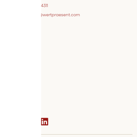
+43 7242 / 93696 – 4311
webshopsupport@wertpraesent.com
Info
Versand
Widerruf
Zahlung
Services
Bestellvorgang
AGB
Kontakt
Social media