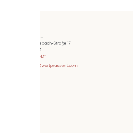
Kontakt
ÖIF-Bestelldienst
Wertpräsent GmbH
Carl Auer-Von-Welsbach-Straße 17
A-4614 Marchtrenk
+43 7242 / 93696 – 4311
webshopsupport@wertpraesent.com
Info
Versand
Widerruf
Zahlung
Services
Bestellvorgang