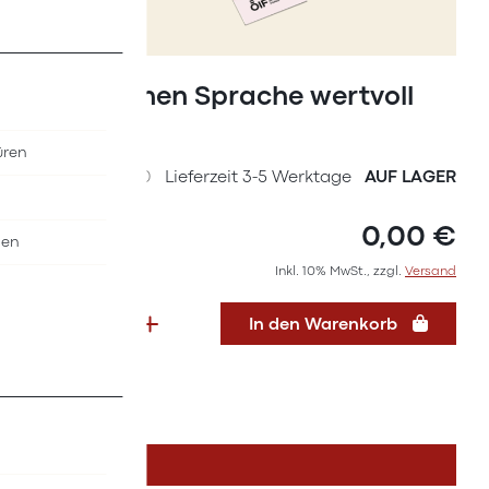
Zum
Anfang
Lesezeichen Sprache wertvoll
der
fördern
Bildergalerie
üren
springen
SKU
I8917000
Lieferzeit 3-5 Werktage
AUF LAGER
0,00 €
nen
Inkl. 10% MwSt., zzgl.
Versand
In den Warenkorb
DETAILS