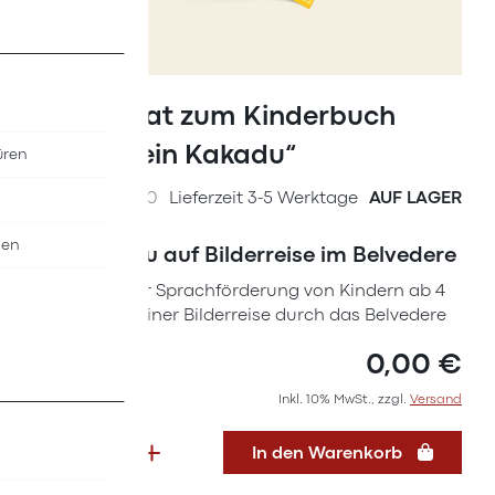
Zum
Anfang
Lernplakat zum Kinderbuch
der
„Schau, ein Kakadu“
üren
Bildergalerie
springen
SKU
55137000
Lieferzeit 3-5 Werktage
AUF LAGER
nen
Der Kakadu auf Bilderreise im Belvedere
Lernplakat zur Sprachförderung von Kindern ab 4
Jahren - mit einer Bilderreise durch das Belvedere
0,00 €
Inkl. 10% MwSt., zzgl.
Versand
In den Warenkorb