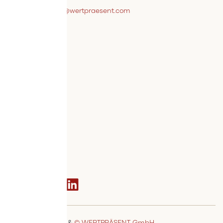
webshopsupport@wertpraesent.com
Info
Versand
Widerruf
Zahlung
Services
Bestellvorgang
AGB
Kontakt
Social media
© MSTAGE GmbH
&
© WERTPRÄSENT GmbH