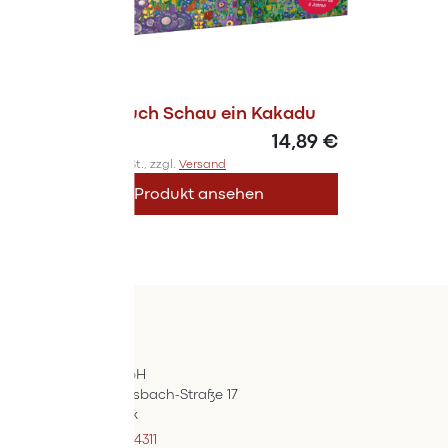
Kinderbuch Schau ein Kakadu
14,89 €
Inkl. 10% MwSt., zzgl.
Versand
Produkt ansehen
Kontakt
ÖIF-Bestelldienst
Wertpräsent GmbH
Carl Auer-Von-Welsbach-Straße 17
A-4614 Marchtrenk
+43 7242 / 93696 – 4311