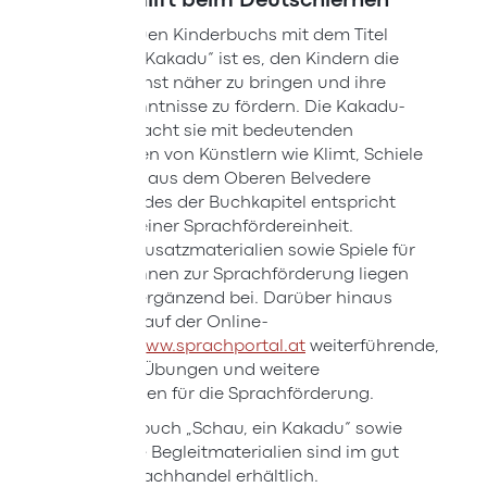
Ziel des neuen Kinderbuchs mit dem Titel
„Schau, ein Kakadu“ ist es, den Kindern die
Welt der Kunst näher zu bringen und ihre
Deutschkenntnisse zu fördern. Die Kakadu-
Titelfigur macht sie mit bedeutenden
Hauptwerken von Künstlern wie Klimt, Schiele
oder Monet aus dem Oberen Belvedere
bekannt. Jedes der Buchkapitel entspricht
außerdem einer Sprachfördereinheit.
Vielfältige Zusatzmaterialien sowie Spiele für
Pädagog/innen zur Sprachförderung liegen
dem Buch ergänzend bei. Darüber hinaus
finden sich auf der Online-
Plattform
www.sprachportal.at
weiterführende,
kostenlose Übungen und weitere
Informationen für die Sprachförderung.
Das Kinderbuch „Schau, ein Kakadu“ sowie
ergänzende Begleitmaterialien sind im gut
sortierten Fachhandel erhältlich.