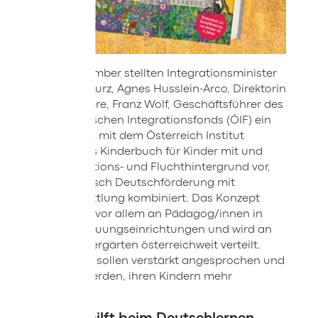
Am 19. Dezember stellten Integrationsminister
Sebastian Kurz, Agnes Husslein-Arco, Direktorin
des Belvedere, Franz Wolf, Geschäftsführer des
Österreichischen Integrationsfonds (ÖIF) ein
gemeinsam mit dem Österreich Institut
erarbeitetes Kinderbuch für Kinder mit und
ohne Migrations- und Fluchthintergrund vor,
das spielerisch Deutschförderung mit
Kunstvermittlung kombiniert. Das Konzept
richtet sich vor allem an Pädagog/innen in
Kinderbetreuungseinrichtungen und wird an
5.000 Kindergärten österreichweit verteilt.
Auch Eltern sollen verstärkt angesprochen und
motiviert werden, ihren Kindern mehr
vorzulesen.
Kakadu hilft beim Deutschlernen