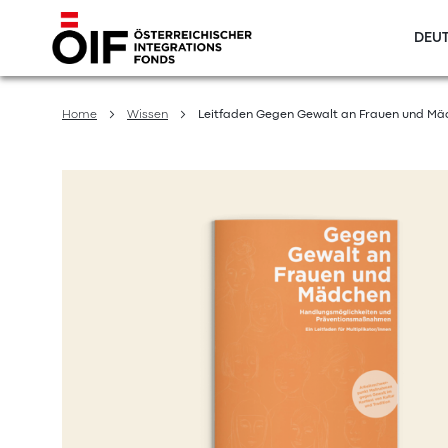
DEUT
Direkt
zum
Home
Wissen
Leitfaden Gegen Gewalt an Frauen und M
Inhalt
Zum
Ende
der
Bildergalerie
springen