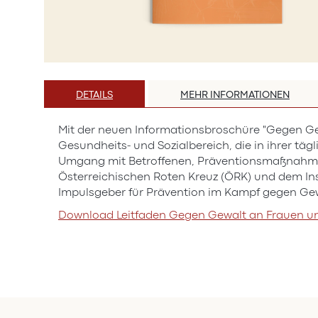
Zum
Anfang
DETAILS
MEHR INFORMATIONEN
der
Bildergalerie
Mit der neuen Informationsbroschüre "Gegen Gew
springen
Gesundheits- und Sozialbereich, die in ihrer tä
Umgang mit Betroffenen, Präventionsmaßnahmen
Österreichischen Roten Kreuz (ÖRK) und dem Ins
Impulsgeber für Prävention im Kampf gegen Ge
Download Leitfaden Gegen Gewalt an Frauen 