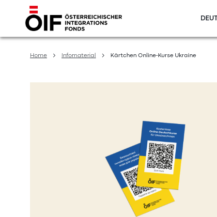
DEUT
Direkt
zum
Home
Infomaterial
Kärtchen Online-Kurse Ukraine
Inhalt
Zum
Ende
der
Bildergalerie
springen