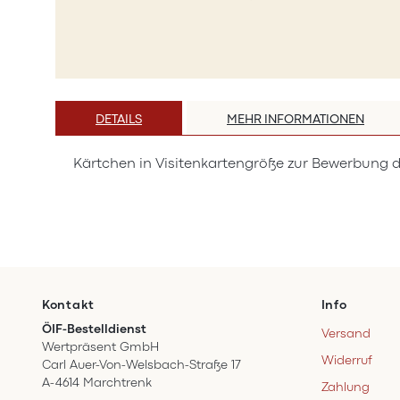
Zum
Anfang
DETAILS
MEHR INFORMATIONEN
der
Bildergalerie
Kärtchen in Visitenkartengröße zur Bewerbung d
springen
Kontakt
Info
ÖIF-Bestelldienst
Versand
Wertpräsent GmbH
Widerruf
Carl Auer-Von-Welsbach-Straße 17
A-4614 Marchtrenk
Zahlung