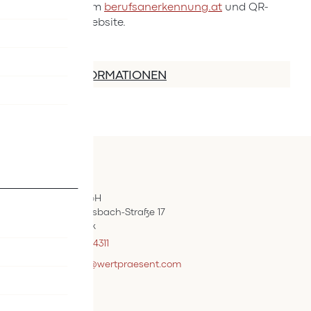
der Plattform
berufsanerkennung.at
und QR-
Code zur Website.
MEHR INFORMATIONEN
Kontakt
ÖIF-Bestelldienst
Wertpräsent GmbH
Carl Auer-Von-Welsbach-Straße 17
A-4614 Marchtrenk
+43 7242 / 93696 – 4311
webshopsupport@wertpraesent.com
Info