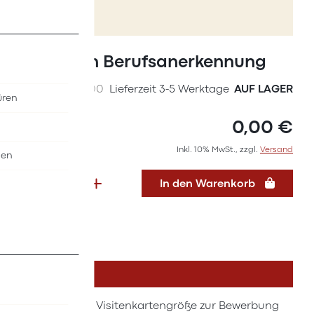
Zum
Anfang
Kärtchen Berufsanerkennung
der
Bildergalerie
SKU
P3547000
Lieferzeit 3-5 Werktage
AUF LAGER
üren
springen
0,00 €
Inkl. 10% MwSt., zzgl.
Versand
nen
In den Warenkorb
DETAILS
Kärtchen in Visitenkartengröße zur Bewerbung