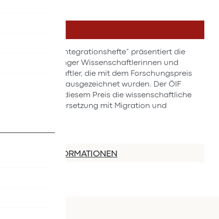
DETAILS
Die Reihe „Integrationshefte“ präsentiert die
Arbeiten junger Wissenschaftlerinnen und
Wissenschaftler, die mit dem Forschungspreis
Integration ausgezeichnet wurden. Der ÖIF
fördert mit diesem Preis die wissenschaftliche
Auseinandersetzung mit Migration und
Integration.
MEHR INFORMATIONEN
Kontakt