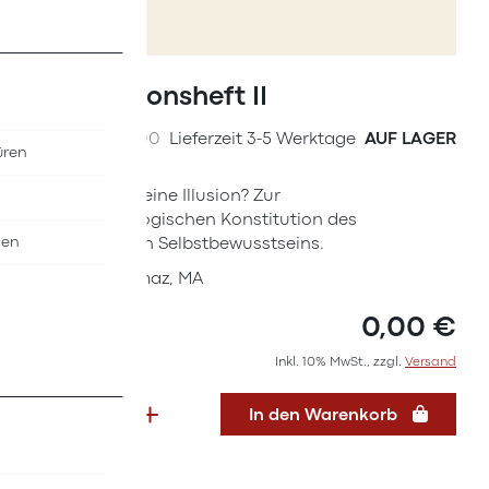
Zum
Anfang
Integrationsheft II
der
Bildergalerie
SKU
D1997000
Lieferzeit 3-5 Werktage
AUF LAGER
üren
springen
Integration – eine Illusion? Zur
phänomenologischen Konstitution des
nen
migrantischen Selbstbewusstseins.
Von: Aylin Yilmaz, MA
0,00 €
Inkl. 10% MwSt., zzgl.
Versand
In den Warenkorb