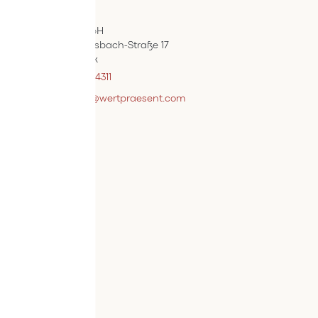
ÖIF-Bestelldienst
Wertpräsent GmbH
Carl Auer-Von-Welsbach-Straße 17
A-4614 Marchtrenk
+43 7242 / 93696 – 4311
webshopsupport@wertpraesent.com
Info
Versand
Widerruf
Zahlung
Services
Bestellvorgang
AGB
Kontakt