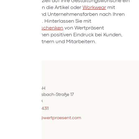
gehen wir speziell auf Ihre Gestaltungswünsche ein
und bedrucken die Artikel oder
Workwear
mit
Ihrem Logo und Unternehmensfarben nach Ihren
Vorstellungen. Hinterlassen Sie mit
den
Werbegeschenken
von Wertpräsent
nachhaltig einen positiven Eindruck bei Kunden,
Geschäftspartnern und Mitarbeitern.
Kontakt
ÖIF-Bestelldienst
Wertpräsent GmbH
Carl Auer-Von-Welsbach-Straße 17
A-4614 Marchtrenk
+43 7242 / 93696 – 4311
webshopsupport@wertpraesent.com
Info