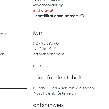
Berufsrecht:
Gewerbeordnung:
https://www.ris.bka.gv.at
Umsatzsteuer-Identifikationsnummer:
ATU
74758826
Kontaktdaten
üren
Telefon:
+43 7242 / 93 696 - 0
Fax:
+43 7242 / 93 696 - 4321
E-Mail:
oeif@wertpraesent.com
nen
Vertreten durch
Verantwortlich für den Inhalt:
WERTPRÄSENT GmbH, Carl Auer-von-Welsbach-
Straße 17, 4614 Marchtrenk, Österreich
Urheberrechtshinweis