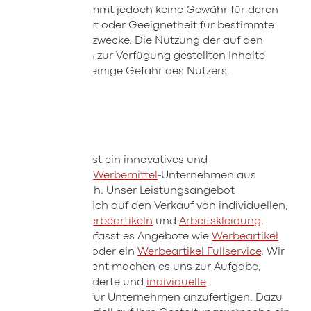
(OEIF) übernimmt jedoch keine Gewähr für deren
Vollständigkeit oder Geeignetheit für bestimmte
Verwendungszwecke. Die Nutzung der auf den
Internetseiten zur Verfügung gestellten Inhalte
erfolgt auf alleinige Gefahr des Nutzers.
Wertpräsent ist ein innovatives und
nachhaltiges
Werbemittel
-Unternehmen aus
Oberösterreich. Unser Leistungsangebot
konzentriert sich auf den Verkauf von individuellen,
originellen
Werbeartikeln
und
Arbeitskleidung
.
Zusätzlich umfasst es Angebote wie
Werbeartikel
Logistik
und/ oder ein
Werbeartikel Fullservice
. Wir
von Wertpräsent machen es uns zur Aufgabe,
maßgeschneiderte und
individuelle
Werbeartikel
für Unternehmen anzufertigen. Dazu