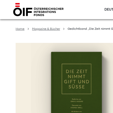
DEUT
Direkt
zum
Home
Magazine & Bücher
Gedichtband „Die Zeit nimmt G
Inhalt
Zum
Ende
der
Bildergalerie
springen