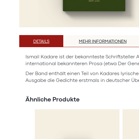
Zum
Anfang
DETAILS
MEHR INFORMATIONEN
der
Bildergalerie
Ismail Kadare ist der bekannteste Schriftsteller
springen
international bekannteren Prosa (etwa Der Gener
Der Band enthält einen Teil von Kadares lyrisc
Ausgabe die Gedichte erstmals in deutscher Üb
Ähnliche Produkte