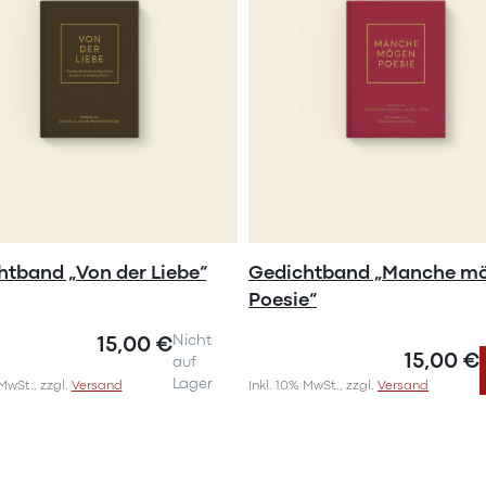
htband „Von der Liebe“
Gedichtband „Manche m
Poesie“
15,00 €
Nicht
15,00 €
auf
Lager
 MwSt., zzgl.
Versand
Inkl. 10% MwSt., zzgl.
Versand