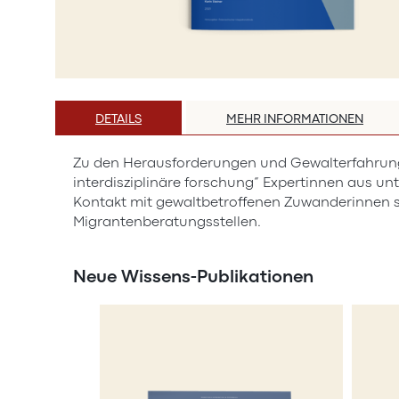
Zum
Anfang
DETAILS
MEHR INFORMATIONEN
der
Bildergalerie
Zu den Herausforderungen und Gewalterfahrunge
springen
interdisziplinäre forschung“ Expertinnen aus un
Kontakt mit gewaltbetroffenen Zuwanderinnen s
Migrantenberatungsstellen.
Neue Wissens-Publikationen