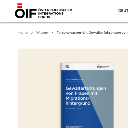
DEUT
Direkt
zum
Home
Wissen
Forschungsbericht Gewalterfahrungen von 
Inhalt
Zum
Ende
der
Bildergalerie
springen