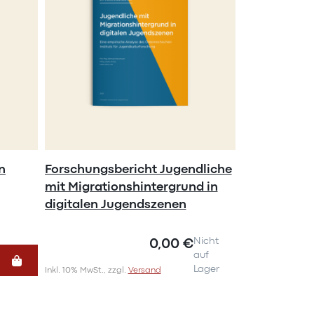
n
Forschungsbericht Jugendliche
mit Migrationshintergrund in
digitalen Jugendszenen
0,00 €
Nicht
auf
Lager
Inkl. 10% MwSt., zzgl.
Versand