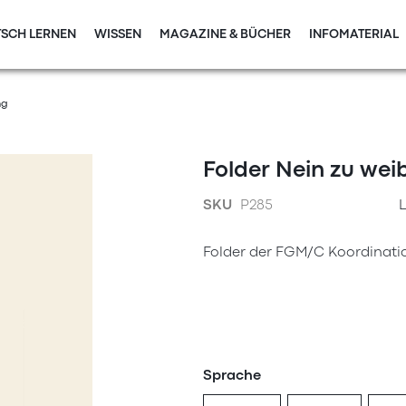
SCH LERNEN
WISSEN
MAGAZINE & BÜCHER
INFOMATERIAL
ng
Folder Nein zu wei
SKU
P285
L
Folder der FGM/C Koordinatio
Sprache