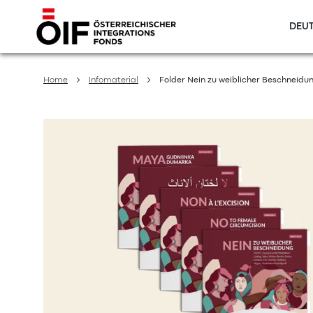
DEUT
Direkt
zum
Home
Infomaterial
Folder Nein zu weiblicher Beschneidu
Inhalt
Zum
Ende
der
Bildergalerie
springen