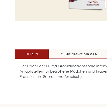
Zum
Anfang
der
Bildergalerie
springen
DETAILS
MEHR INFORMATIONEN
Der Folder der FGM/C Koordinationsstelle inform
Anlaufstellen für betroffene Mädchen und Frauen
Französisch, Somali und Arabisch).