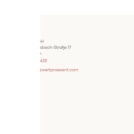
Kontakt
ÖIF-Bestelldienst
Wertpräsent GmbH
Carl Auer-Von-Welsbach-Straße 17
A-4614 Marchtrenk
+43 7242 / 93696 – 4311
webshopsupport@wertpraesent.com
Info
Versand
Widerruf
Zahlung
Services
Bestellvorgang