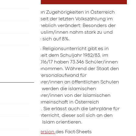
Die religiösen Zugehörigkeiten in Österreich
haben sich seit der letzten Volkszählung im
Jahr 2011 erheblich verändert: Besonders der
Anteil der Muslim/innen nahm stark zu und
verdoppelte sich auf 8%.
Islamischen Religionsunterricht gibt es in
Österreich seit dem Schuljahr 1982/83, im
Schuljahr 2016/17 haben 73.346 Schüler/innen
daran teilgenommen. Während der Staat den
gesamten Personalaufwand für
Religionslehrer/innen an öffentlichen Schulen
übernimmt, werden die islamischen
Religionslehrer/innen von der Islamischen
Glaubensgemeinschaft in Österreich
ausgesucht. Sie erlässt auch die Lehrpläne für
den Islamunterricht, dieser soll sich an den
Quellen des Islam orientieren.
Zur
Onlineversion
des Fact-Sheets