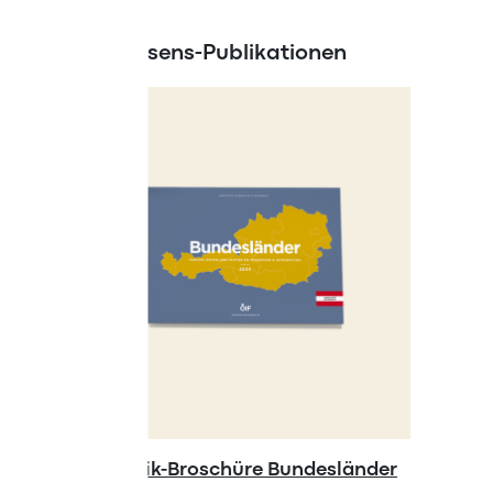
Neue Wissens-Publikationen
Statistik-Broschüre Bundesländer
Forsch