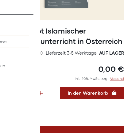
Zum
Anfang
Factsheet Islamischer
der
Religionsunterricht in Österreich
üren
Bildergalerie
springen
SKU
67357000
Lieferzeit 3-5 Werktage
AUF LAGER
nen
0,00 €
Inkl. 10% MwSt., zzgl.
Versand
In den Warenkorb
DETAILS