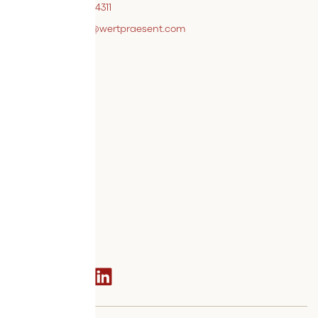
+43 7242 / 93696 – 4311
webshopsupport@wertpraesent.com
Info
Versand
Widerruf
Zahlung
Services
Bestellvorgang
AGB
Kontakt
Social media