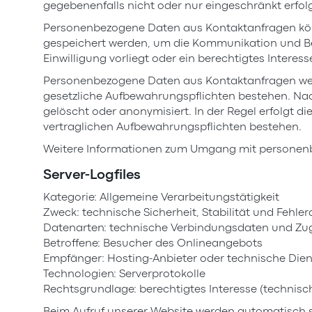
gegebenenfalls nicht oder nur eingeschränkt erfol
Personenbezogene Daten aus Kontaktanfragen könn
gespeichert werden, um die Kommunikation und Bet
Einwilligung vorliegt oder ein berechtigtes Inter
Personenbezogene Daten aus Kontaktanfragen werden
gesetzliche Aufbewahrungspflichten bestehen. Nac
gelöscht oder anonymisiert. In der Regel erfolgt d
vertraglichen Aufbewahrungspflichten bestehen.
Weitere Informationen zum Umgang mit personenbe
Server-Logfiles
Kategorie: Allgemeine Verarbeitungstätigkeit
Zweck: technische Sicherheit, Stabilität und Fehle
Datenarten: technische Verbindungsdaten und Zug
Betroffene: Besucher des Onlineangebots
Empfänger: Hosting-Anbieter oder technische Diens
Technologien: Serverprotokolle
Rechtsgrundlage: berechtigtes Interesse (technisch
Beim Aufruf unserer Website werden automatisch so