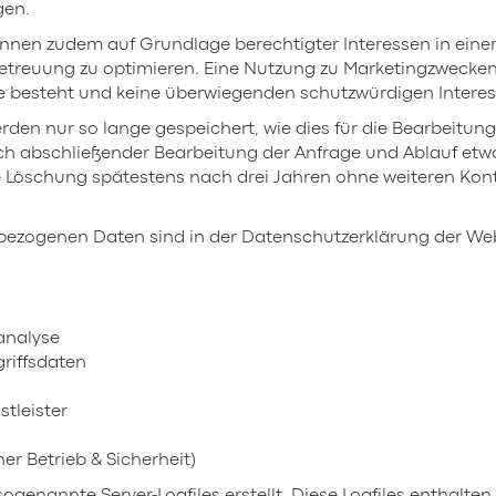
gen.
en zudem auf Grundlage berechtigter Interessen in eine
reuung zu optimieren. Eine Nutzung zu Marketingzwecken er
esse besteht und keine überwiegenden schutzwürdigen Inter
 nur so lange gespeichert, wie dies für die Bearbeitung 
h abschließender Bearbeitung der Anfrage und Ablauf etwai
ie Löschung spätestens nach drei Jahren ohne weiteren Kont
zogenen Daten sind in der Datenschutzerklärung der Webs
ranalyse
riffsdaten
tleister
er Betrieb & Sicherheit)
genannte Server-Logfiles erstellt. Diese Logfiles enthalte