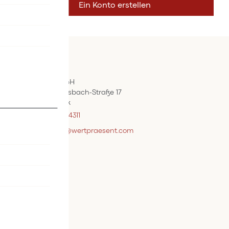
Ein Konto erstellen
Kontakt
ÖIF-Bestelldienst
Wertpräsent GmbH
Carl Auer-Von-Welsbach-Straße 17
A-4614 Marchtrenk
+43 7242 / 93696 – 4311
webshopsupport@wertpraesent.com
Info
Versand
Widerruf
Zahlung
Services