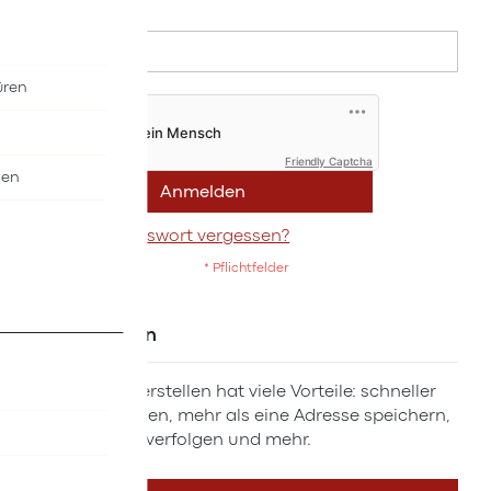
Passwort
üren
Friendly Captcha
nen
Anmelden
Passwort vergessen?
Neue Kunden
Ein Konto zu erstellen hat viele Vorteile: schneller
zur Kasse gehen, mehr als eine Adresse speichern,
Bestellungen verfolgen und mehr.