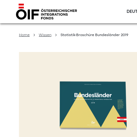
DEUT
Direkt
zum
Home
Wissen
Statistik-Broschüre Bundesländer 2019
Inhalt
Zum
Ende
der
Bildergalerie
springen