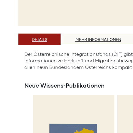
Zum
Anfang
DETAILS
MEHR INFORMATIONEN
der
Bildergalerie
Der Österreichische Integrationsfonds (ÖIF) gib
springen
Informationen zu Herkunft und Migrationsbeweg
allen neun Bundesländern Österreichs kompakt un
Neue Wissens-Publikationen