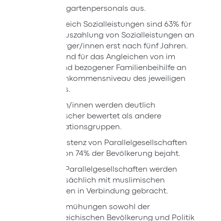
Kindergartenpersonals aus.
Im Bereich Sozialleistungen sind 63% für
eine Auszahlung von Sozialleistungen an
EU-Bürger/innen erst nach fünf Jahren.
80% sind für das Angleichen von im
Ausland bezogener Familienbeihilfe an
das Einkommensniveau des jeweiligen
Landes.
Muslim/innen werden deutlich
skeptischer bewertet als andere
Integrationsgruppen.
Die Existenz von Parallelgesellschaften
wird von 74% der Bevölkerung bejaht.
Diese Parallelgesellschaften werden
hauptsächlich mit muslimischen
Gruppen in Verbindung gebracht.
Die Bemühungen sowohl der
österreichischen Bevölkerung und Politik