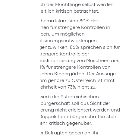
als auch der Flüchtlinge selbst werden
mehrheitlich kritisch betrachtet.
Beim Thema Islam sind 80% der
Menschen für strengere Kontrollen in
Moscheen, um möglichen
Radikalisierungsentwicklungen
entgegenzuwirken. 86% sprechen sich für
eine strengere Kontrolle der
Auslandsfinanzierung von Moscheen aus
und 84% für strengere Kontrollen von
islamischen Kindergärten. Der Aussage,
der Islam gehöre zu Österreich, stimmt
eine Mehrheit von 73% nicht zu.
Der Erwerb der österreichischen
Staatsbürgerschaft soll aus Sicht der
Bevölkerung nicht erleichtert werden und
auch Doppelstaatsbürgerschaften steht
man sehr kritisch gegenüber.
46% der Befragten geben an, ihr