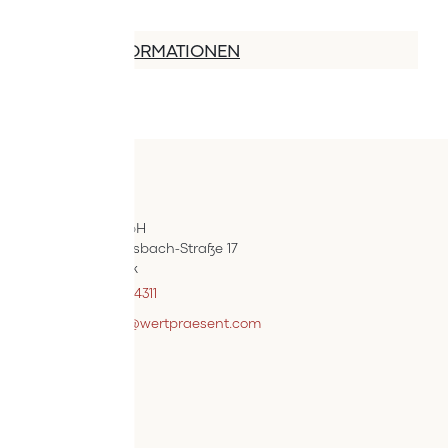
MEHR INFORMATIONEN
Kontakt
ÖIF-Bestelldienst
Wertpräsent GmbH
Carl Auer-Von-Welsbach-Straße 17
A-4614 Marchtrenk
+43 7242 / 93696 – 4311
webshopsupport@wertpraesent.com
Info
Versand
Widerruf