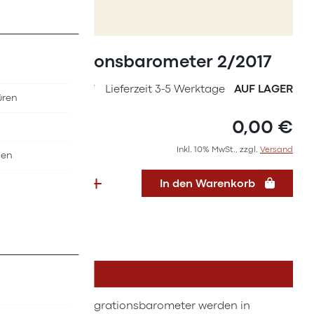
Zum
Anfang
Integrationsbarometer 2/2017
der
Bildergalerie
SKU
36647217
Lieferzeit 3-5 Werktage
AUF LAGER
üren
springen
0,00 €
Inkl. 10% MwSt., zzgl.
Versand
nen
In den Warenkorb
DETAILS
Für das Integrationsbarometer werden in