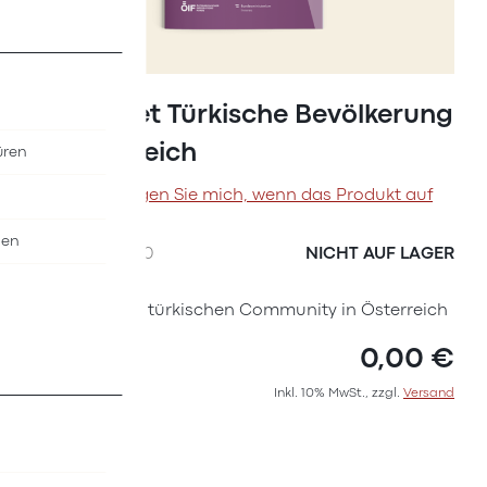
Zum
Anfang
Factsheet Türkische Bevölkerung
der
in Österreich
üren
Bildergalerie
springen
Benachrichtigen Sie mich, wenn das Produkt auf
Lager ist
nen
SKU
I7587000
NICHT AUF LAGER
Factsheet zur türkischen Community in Österreich
0,00 €
Inkl. 10% MwSt., zzgl.
Versand