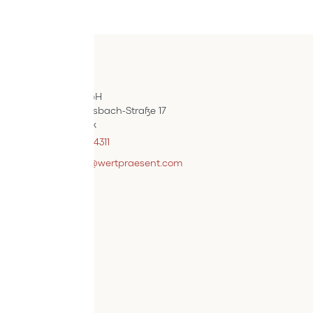
Kontakt
ÖIF-Bestelldienst
Wertpräsent GmbH
Carl Auer-Von-Welsbach-Straße 17
A-4614 Marchtrenk
+43 7242 / 93696 – 4311
webshopsupport@wertpraesent.com
Info
Versand
Widerruf
Zahlung
Services
Bestellvorgang