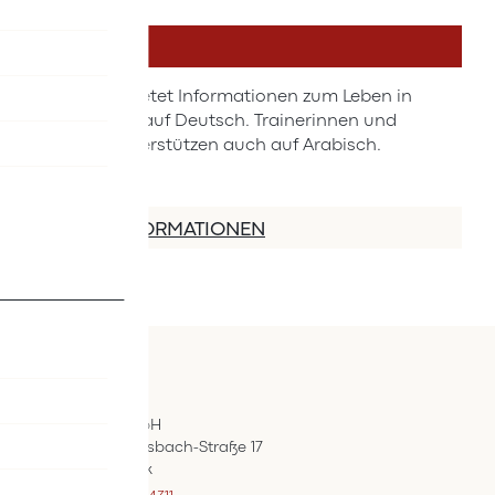
DETAILS
Der Kurs bietet Informationen zum Leben in
Österreich auf Deutsch. Trainerinnen und
Trainer unterstützen auch auf Arabisch.
MEHR INFORMATIONEN
Kontakt
ÖIF-Bestelldienst
Wertpräsent GmbH
Carl Auer-Von-Welsbach-Straße 17
A-4614 Marchtrenk