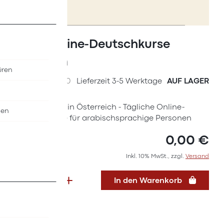
Zum
Anfang
Flyer Online-Deutschkurse
der
Arabisch
Bildergalerie
üren
springen
SKU
I6637000
Lieferzeit 3-5 Werktage
AUF LAGER
Erste Schritte in Österreich - Tägliche Online-
nen
Deutschkurse für arabischsprachige Personen
0,00 €
Inkl. 10% MwSt., zzgl.
Versand
In den Warenkorb