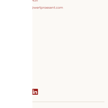
+43 7242 / 93696 – 4311
webshopsupport@wertpraesent.com
Info
Versand
Widerruf
Zahlung
Services
Bestellvorgang
AGB
Kontakt
Social media