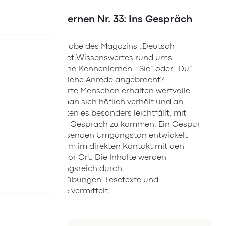
Deutsch lernen Nr. 33: Ins Gespräch
kommen
Die 33. Ausgabe des Magazins „Deutsch
lernen“ bietet Wissenswertes rund ums
Begrüßen und Kennenlernen. „Sie“ oder „Du“ –
wann ist welche Anrede angebracht?
Zugewanderte Menschen erhalten wertvolle
Tipps, wie man sich höflich verhält und an
welchen Orten es besonders leichtfällt, mit
anderen ins Gespräch zu kommen. Ein Gespür
für den passenden Umgangston entwickelt
sich vor allem im direkten Kontakt mit den
Menschen vor Ort. Die Inhalte werden
abwechslungsreich durch
Wortschatzübungen, Lesetexte und
Hörbeiträge vermittelt.