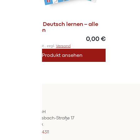
Magazin Deutsch lernen – alle
Ausgaben
0,00 €
Inkl. 10% MwSt., zzgl.
Versand
Produkt ansehen
Kontakt
ÖIF-Bestelldienst
Wertpräsent GmbH
Carl Auer-Von-Welsbach-Straße 17
A-4614 Marchtrenk
+43 7242 / 93696 – 4311