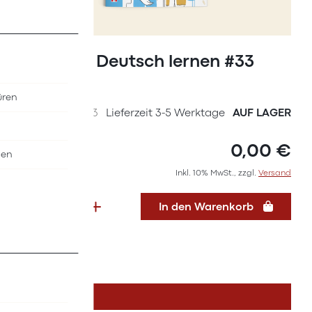
Zum
Anfang
Magazin Deutsch lernen #33
der
(2024)
Bildergalerie
üren
springen
SKU
36627033
Lieferzeit 3-5 Werktage
AUF LAGER
0,00 €
nen
Inkl. 10% MwSt., zzgl.
Versand
In den Warenkorb
DETAILS