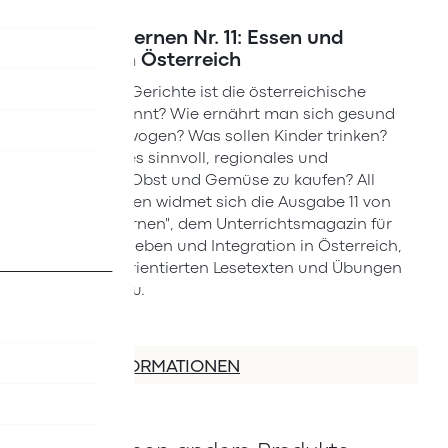
Deutsch lernen Nr. 11: Essen und
Trinken in Österreich
Für welche Gerichte ist die österreichische
Küche bekannt? Wie ernährt man sich gesund
und ausgewogen? Was sollen Kinder trinken?
Warum ist es sinnvoll, regionales und
saisonales Obst und Gemüse zu kaufen? All
diesen Fragen widmet sich die Ausgabe 11 von
"Deutsch lernen", dem Unterrichtsmagazin für
Zusammenleben und Integration in Österreich,
mit praxisorientierten Lesetexten und Übungen
ab A1-Niveau.
MEHR INFORMATIONEN