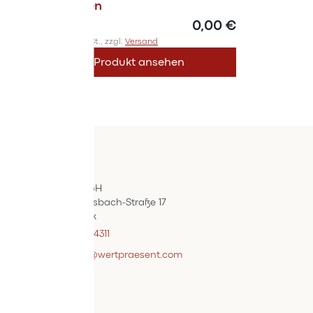
Ausgaben
0,00 €
Inkl. 10% MwSt., zzgl.
Versand
Produkt ansehen
Kontakt
ÖIF-Bestelldienst
Wertpräsent GmbH
Carl Auer-Von-Welsbach-Straße 17
A-4614 Marchtrenk
+43 7242 / 93696 – 4311
webshopsupport@wertpraesent.com
Info
Versand