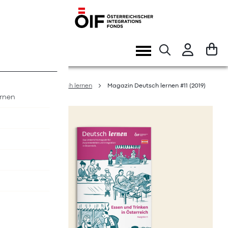
Direkt
zum
Inhalt
Navigation
umschalten
Home
Deutsch lernen
Magazin Deutsch lernen #11 (2019)
ernen
Zum
Ende
der
Bildergalerie
springen