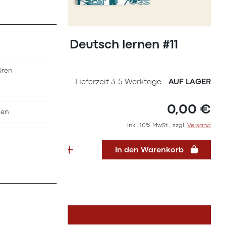
Zum
Anfang
Magazin Deutsch lernen #11
der
(2019)
Bildergalerie
üren
springen
SKU
36627011
Lieferzeit 3-5 Werktage
AUF LAGER
0,00 €
nen
Inkl. 10% MwSt., zzgl.
Versand
In den Warenkorb
DETAILS