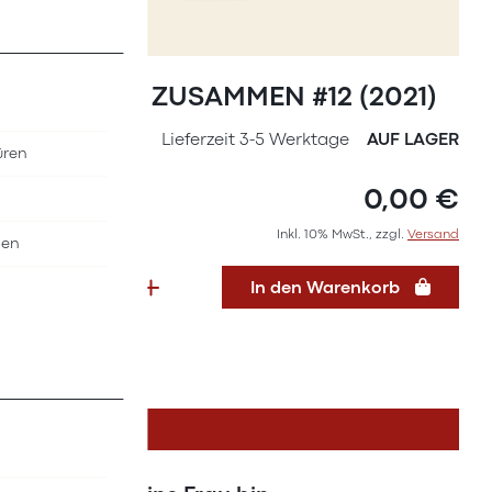
Zum
Anfang
Magazin ZUSAMMEN #12 (2021)
der
Bildergalerie
SKU
36277121
Lieferzeit 3-5 Werktage
AUF LAGER
üren
springen
0,00 €
Inkl. 10% MwSt., zzgl.
Versand
nen
In den Warenkorb
DETAILS