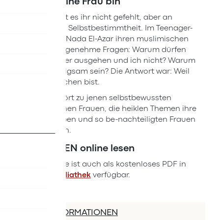
Weil ich eine Frau bin
An Liebe hat es ihr nicht gefehlt, aber an
Freiheit und Selbstbestimmtheit. Im Teenager-
Alter stellte Nada El-Azar ihren muslimischen
Eltern unangenehme Fragen: Warum dürfen
meine Brüder ausgehen und ich nicht? Warum
muss ich folgsam sein? Die Antwort war: Weil
du ein Mädchen bist.
El-Azar gehört zu jenen selbstbewussten
migrantischen Frauen, die heiklen Themen ihre
Stimme geben und so be-nachteiligten Frauen
Mut machen.
ZUSAMMEN online lesen
Die Ausgabe ist auch als kostenloses PDF in
der
ÖIF-Mediathek
verfügbar.
MEHR INFORMATIONEN