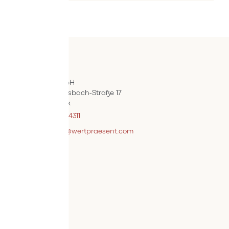
Kontakt
ÖIF-Bestelldienst
Wertpräsent GmbH
Carl Auer-Von-Welsbach-Straße 17
A-4614 Marchtrenk
+43 7242 / 93696 – 4311
webshopsupport@wertpraesent.com
Info
Versand
Widerruf
Zahlung
Services