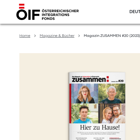
DEUT
Direkt
zum
Home
Magazine & Bücher
Magazin ZUSAMMEN #20 (2023)
Inhalt
Zum
Ende
der
Bildergalerie
springen