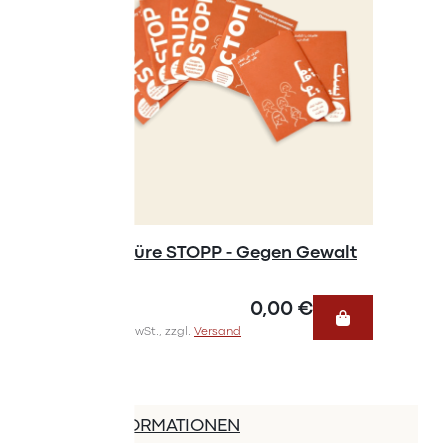
Broschüre STOPP - Gegen Gewalt
Minibro
0,00 €
Inkl. 10% MwSt., zzgl.
Versand
Inkl. 10% Mw
MEHR INFORMATIONEN