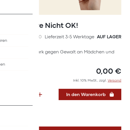
Zum
Anfang
Broschüre Nicht OK!
der
Bildergalerie
SKU
I8907000
Lieferzeit 3-5 Werktage
AUF LAGER
üren
springen
Mach dich stark gegen Gewalt an Mädchen und
Frauen!
nen
0,00 €
Inkl. 10% MwSt., zzgl.
Versand
In den Warenkorb