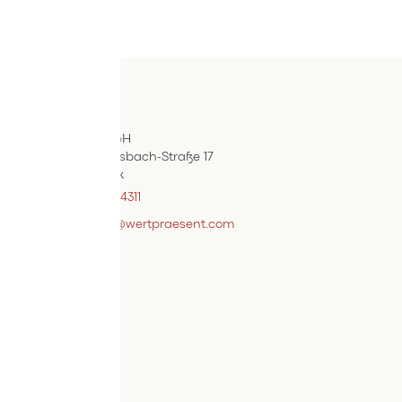
Kontakt
ÖIF-Bestelldienst
Wertpräsent GmbH
Carl Auer-Von-Welsbach-Straße 17
A-4614 Marchtrenk
+43 7242 / 93696 – 4311
webshopsupport@wertpraesent.com
Info
Versand
Widerruf
Zahlung
Services