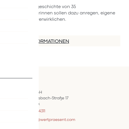
Die Lebensgeschichte von 35
Österreicherinnen sollen dazu anregen, eigene
Träume zu verwirklichen.
MEHR INFORMATIONEN
Kontakt
ÖIF-Bestelldienst
Wertpräsent GmbH
Carl Auer-Von-Welsbach-Straße 17
A-4614 Marchtrenk
+43 7242 / 93696 – 4311
webshopsupport@wertpraesent.com