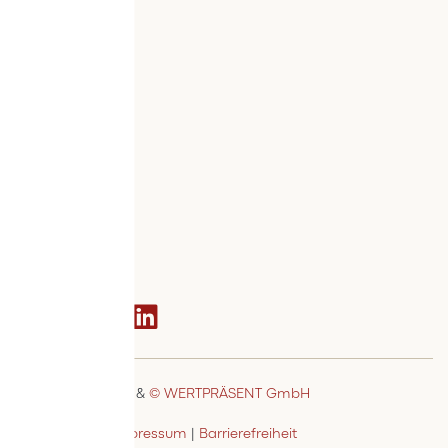
Info
Versand
Widerruf
Zahlung
Services
Bestellvorgang
AGB
Kontakt
Social media
© MSTAGE GmbH
&
© WERTPRÄSENT GmbH
Datenschutz
|
Impressum
|
Barrierefreiheit