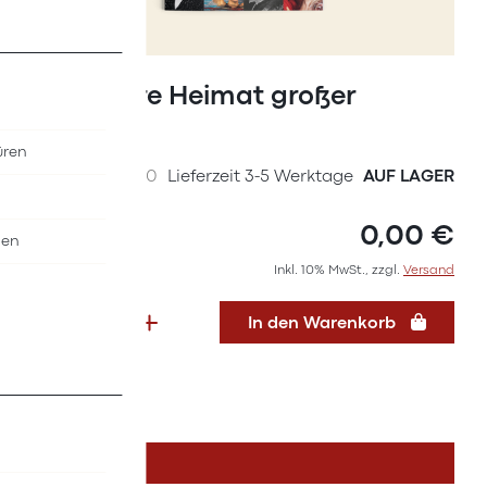
Zum
Anfang
Broschüre Heimat großer
der
Töchter
Bildergalerie
üren
springen
SKU
01357000
Lieferzeit 3-5 Werktage
AUF LAGER
0,00 €
nen
Inkl. 10% MwSt., zzgl.
Versand
In den Warenkorb
DETAILS