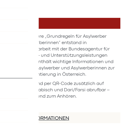
DETAILS
Die Broschüre „Grundregeln für Asylwerber
und Asylwerberinnen“ entstand in
Zusammenarbeit mit der Bundesagentur für
Betreuungs- und Unterstützungsleistungen
(BBU) und enthält wichtige Informationen und
Regeln für Asylwerber und Asylwerberinnen zur
ersten Orientierung in Österreich.
Die Texte sind per QR-Code zusätzlich auf
Englisch, Arabisch und Dari/Farsi abrufbar –
zum Lesen und zum Anhören.
MEHR INFORMATIONEN