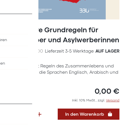
Zum
Anfang
Broschüre Grundregeln für
der
Asylwerber und Asylwerberinnen
üren
Bildergalerie
springen
SKU
R8087000
Lieferzeit 3-5 Werktage
AUF LAGER
nen
Broschüre mit Regeln des Zusammenlebens und
QR-Codes für die Sprachen Englisch, Arabisch und
Dari/Farsi.
0,00 €
Inkl. 10% MwSt., zzgl.
Versand
In den Warenkorb