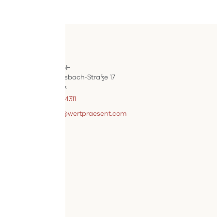
Kontakt
ÖIF-Bestelldienst
Wertpräsent GmbH
Carl Auer-Von-Welsbach-Straße 17
A-4614 Marchtrenk
+43 7242 / 93696 – 4311
webshopsupport@wertpraesent.com
Info
Versand
Widerruf
Zahlung
Services
Bestellvorgang