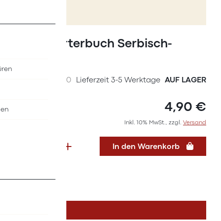
Zum
Anfang
Basiswörterbuch Serbisch-
der
Deutsch
Bildergalerie
üren
springen
SKU
38017000
Lieferzeit 3-5 Werktage
AUF LAGER
4,90 €
nen
Inkl. 10% MwSt., zzgl.
Versand
In den Warenkorb
DETAILS