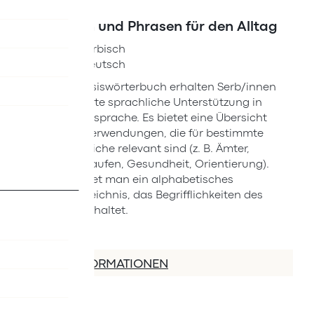
Vokabeln und Phrasen für den Alltag
Deutsch-Serbisch
Serbisch-Deutsch
Mit dem Basiswörterbuch erhalten Serb/innen
eine fundierte sprachliche Unterstützung in
ihrer Muttersprache. Es bietet eine Übersicht
über Wortverwendungen, die für bestimmte
Lebensbereiche relevant sind (z. B. Ämter,
Arbeit, Einkaufen, Gesundheit, Orientierung).
Zudem findet man ein alphabetisches
Wörterverzeichnis, das Begrifflichkeiten des
Alltags beinhaltet.
MEHR INFORMATIONEN