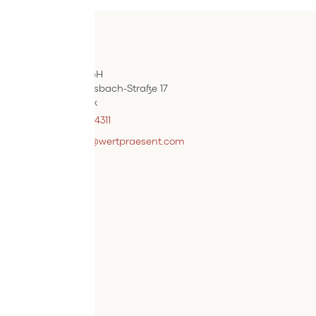
Kontakt
ÖIF-Bestelldienst
Wertpräsent GmbH
Carl Auer-Von-Welsbach-Straße 17
A-4614 Marchtrenk
+43 7242 / 93696 – 4311
webshopsupport@wertpraesent.com
Info
Versand
Widerruf
Zahlung
Services
Bestellvorgang
AGB